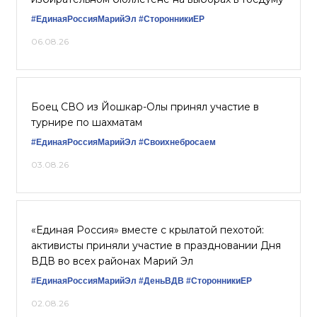
#ЕдинаяРоссияМарийЭл
#СторонникиЕР
06.08.26
Боец СВО из Йошкар-Олы принял участие в
турнире по шахматам
#ЕдинаяРоссияМарийЭл
#Своихнебросаем
03.08.26
«Единая Россия» вместе с крылатой пехотой:
активисты приняли участие в праздновании Дня
ВДВ во всех районах Марий Эл
#ЕдинаяРоссияМарийЭл
#ДеньВДВ
#СторонникиЕР
02.08.26