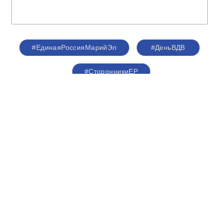
#ЕдинаяРоссияМарийЭл
#ДеньВДВ
#СторонникиЕР
Легенда спорта на марийской земле:
Николай Валуев проверил давление и
одобрил «Здоровую республику»
01 августа 2026,
22:06