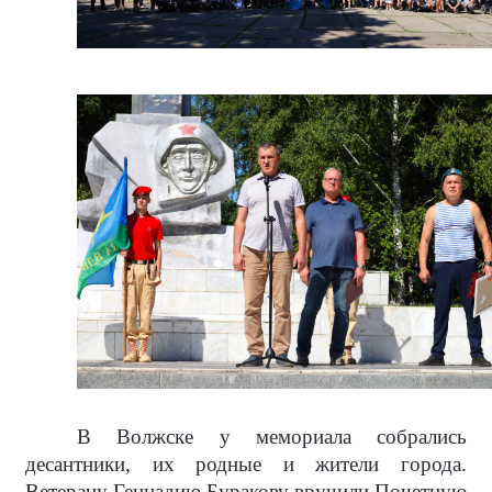
В Волжске у мемориала собрались
десантники, их родные и жители города.
Ветерану Геннадию Буракову вручили Почетную