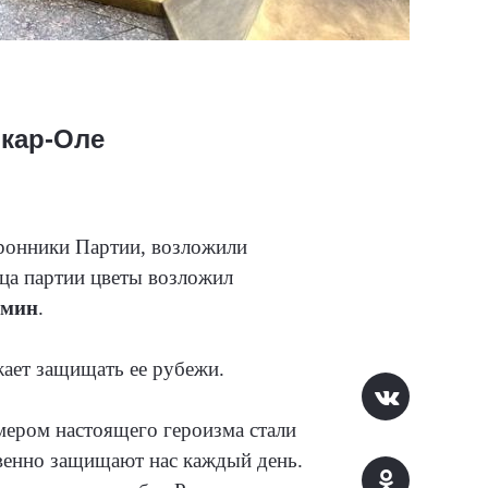
кар-Оле
оронники Партии, возложили
ца партии цветы возложил
ьмин
.
лжает защищать ее рубежи.
мером настоящего героизма стали
венно защищают нас каждый день.