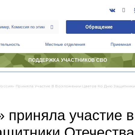
Обращение
тельность
Местные отделения
Приемная
ПОДДЕРЖКА УЧАСТНИКОВ СВО
ственной приемной Председателя Партии
Президиум регионального политического совета
Россия» Приняла Участие В Возложении Цветов Ко Дню Защитники
 приняла участие 
ащитники Отечества