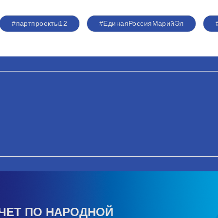
#партпроекты12
#ЕдинаяРоссияМарийЭл
ЧЕТ ПО НАРОДНОЙ