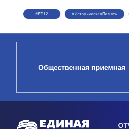
#ЕР12
#ИсторическаяПамять
Общественная приемная
ОТ