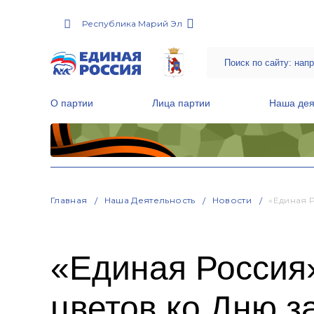
Республика Марий Эл
О партии
Лица партии
Наша дея
Местные общественные приемные Партии
Руководитель Региональной обще
Народная программа «Единой России»
Главная
Наша Деятельность
Новости
«Единая 
«Единая Россия»
цветов ко Дню з