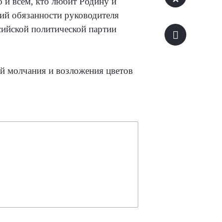
о и всем, кто любит Родину и
щий обязанности руководителя
сийской политической партии
й молчания и возложения цветов