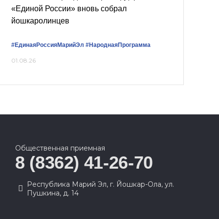
«Единой России» вновь собрал
йошкаролинцев
#ЕдинаяРоссияМарийЭл
#НароднаяПрограмма
01.08.26
Общественная приемная
8 (8362) 41-26-70
Республика Марий Эл, г. Йошкар-Ола, ул.
Пушкина, д. 14