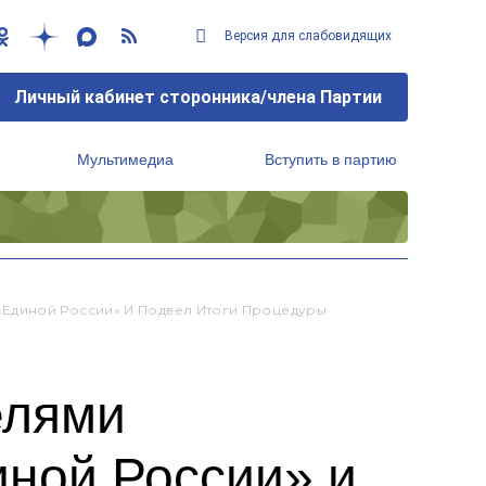
Версия для слабовидящих
Личный кабинет сторонника/члена Партии
Мультимедиа
Вступить в партию
Региональный исполнительный комитет
«Единой России» И Подвел Итоги Процедуры
елями
иной России» и