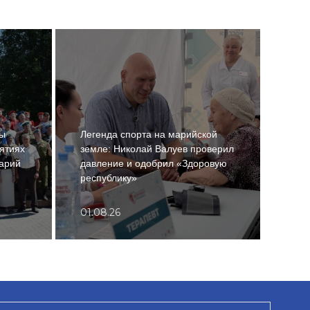
ты
Легенда спорта на марийской
ятиях
земле: Николай Валуев проверил
«Сем
арий
давление и одобрил «Здоровую
подд
республику»
внов
01.08.26
01.0