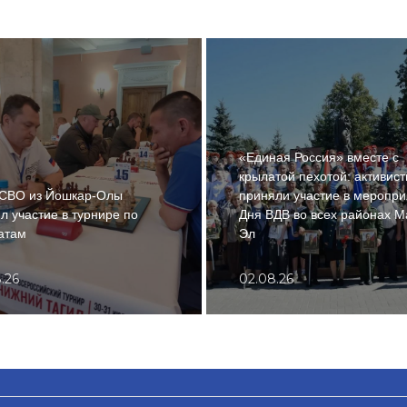
«Единая Россия» вместе с
крылатой пехотой: активис
 СВО из Йошкар-Олы
приняли участие в меропри
л участие в турнире по
Дня ВДВ во всех районах М
атам
Эл
.26
02.08.26