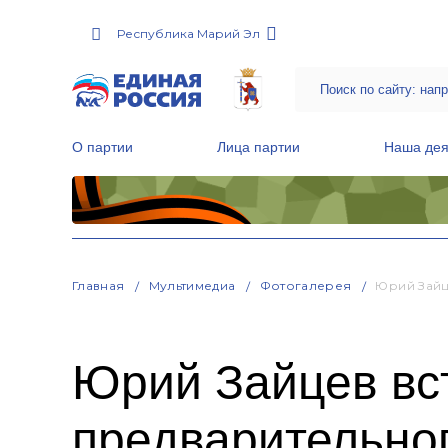
Республика Марий Эл
О партии
Лица партии
Наша дея
Местные общественные приемные Партии
Руководитель Региональной обще
Народная программа «Единой России»
Главная
Мультимедиа
Фотогалерея
Юрий Зайц
Юрий Зайцев вс
предварительног