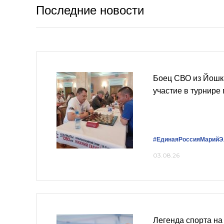
Последние новости
Боец СВО из Йошк
участие в турнире
#ЕдинаяРоссияМарийЭ
03.08.26
Легенда спорта на