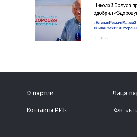
Николай Валуев п
одобрил «Здорову
#ЕдинаяРоссияМарийЭ
#СилаРоссии
#Сторонн
01.08.26
О партии
Лица па
Контакты РИК
Контакт