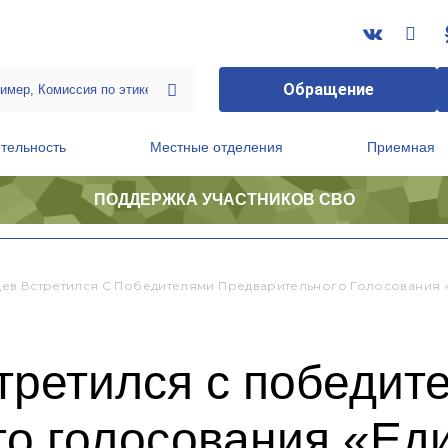
Обращение
тельность
Местные отделения
Приемная
ПОДДЕРЖКА УЧАСТНИКОВ СВО
ственной приемной Председателя Партии
Президиум регионального политического совета
ев Встретился С Победителями Предварительного Голосования 
третился с победит
о голосования «Ед