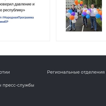
роверил давление и
ю республику»
л
#НароднаяПрограмма
икиЕР
ртии
Региональные отделения
ы пресс-службы