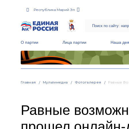
Республика Марий Эл
О партии
Лица партии
Наша дея
Местные общественные приемные Партии
Руководитель Региональной обще
Народная программа «Единой России»
Главная
Мультимедиа
Фотогалерея
Равные Во
Равные возможн
прошел онлайн-