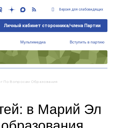
Версия для слабовидящих
Личный кабинет сторонника/члена Партии
Мультимедиа
Вступить в партию
Региональный исполнительный комитет
ог По Вопросам Образования
тей: в Марий Эл
 образования