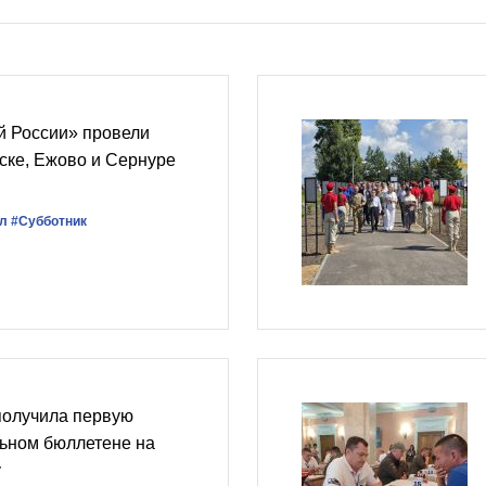
й России» провели
ске, Ежово и Сернуре
л
#Субботник
получила первую
льном бюллетене на
у