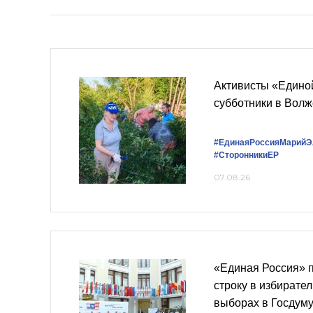
Активисты «Едино
субботники в Волж
#ЕдинаяРоссияМарийЭ
#СторонникиЕР
07.08.26
«Единая Россия» 
строку в избирате
выборах в Госдум