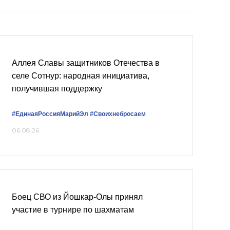
Аллея Славы защитников Отечества в
селе Сотнур: народная инициатива,
получившая поддержку
#ЕдинаяРоссияМарийЭл
#Своихнебросаем
06.08.26
Боец СВО из Йошкар-Олы принял
участие в турнире по шахматам