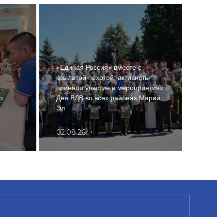
«Единая Россия» вместе с
крылатой пехотой: активисты
Леге
приняли участие в мероприятиях
земл
о
Дня ВДВ во всех районах Марий
давл
Эл
респ
02.08.26
01.0