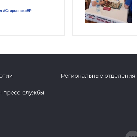
л
#СторонникиЕР
ртии
Региональные отделения
ы пресс-службы