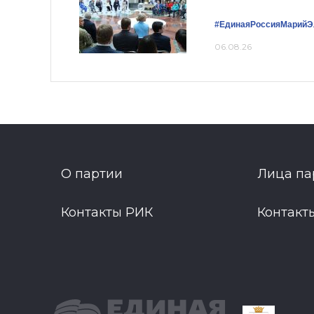
#ЕдинаяРоссияМарийЭ
06.08.26
О партии
Лица па
Контакты РИК
Контакт