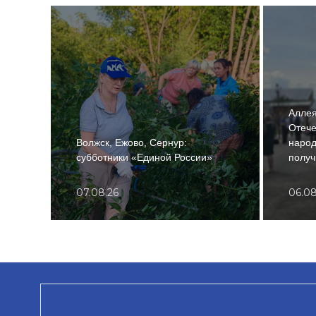
Аллея
Отече
Волжск, Ежово, Сернур:
народ
субботники «Единой России»
получ
07.08.26
06.08