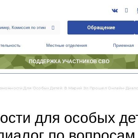
Обращение
тельность
Местные отделения
Приемная
ПОДДЕРЖКА УЧАСТНИКОВ СВО
ственной приемной Председателя Партии
Президиум регионального политического совета
зможности Для Особых Детей: В Марий Эл Прошел Онлайн-Диал
ости для особых де
диалог по вопросам