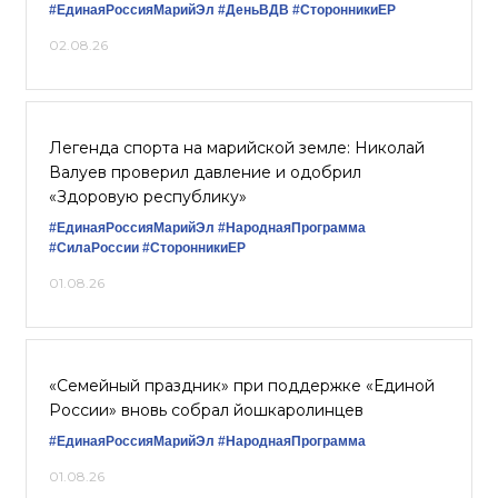
#ЕдинаяРоссияМарийЭл
#ДеньВДВ
#СторонникиЕР
02.08.26
Легенда спорта на марийской земле: Николай
Валуев проверил давление и одобрил
«Здоровую республику»
#ЕдинаяРоссияМарийЭл
#НароднаяПрограмма
#СилаРоссии
#СторонникиЕР
01.08.26
«Семейный праздник» при поддержке «Единой
России» вновь собрал йошкаролинцев
#ЕдинаяРоссияМарийЭл
#НароднаяПрограмма
01.08.26