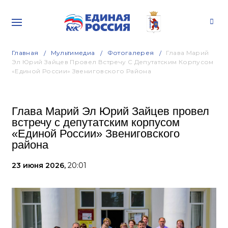
Главная
Мультимедиа
Фотогалерея
Глава Марий
Эл Юрий Зайцев Провел Встречу С Депутатским Корпусом
«Единой России» Звениговского Района
Глава Марий Эл Юрий Зайцев провел
встречу с депутатским корпусом
«Единой России» Звениговского
района
23 июня 2026,
20:01