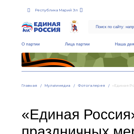
Республика Марий Эл
О партии
Лица партии
Наша дея
Местные общественные приемные Партии
Руководитель Региональной обще
Народная программа «Единой России»
Главная
Мультимедиа
Фотогалерея
«Единая Р
«Единая Россия
праздничных ме