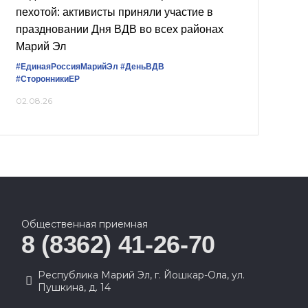
пехотой: активисты приняли участие в
праздновании Дня ВДВ во всех районах
Марий Эл
#ЕдинаяРоссияМарийЭл
#ДеньВДВ
#СторонникиЕР
02.08.26
Общественная приемная
8 (8362) 41-26-70
Республика Марий Эл, г. Йошкар-Ола, ул.
Пушкина, д. 14