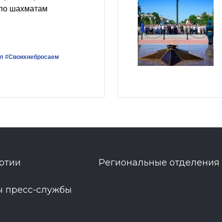
 по шахматам
л
#Своихнебросаем
ртии
Региональные отделения
ы пресс-службы