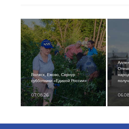
Аллея
Отече
Волжск, Ежово, Сернур:
народ
субботники «Единой России»
получ
07.08.26
06.08