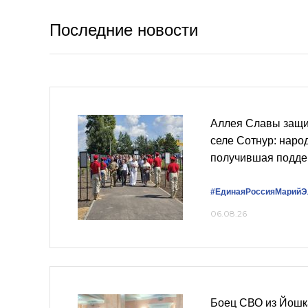
Последние новости
Аллея Славы защи
селе Сотнур: наро
получившая подде
#ЕдинаяРоссияМарийЭ
06.08.26
Боец СВО из Йошк