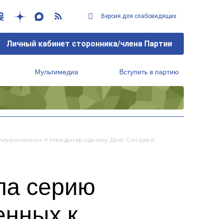
Версия для слабовидящих
Личный кабинет сторонника/члена Партии
Мультимедиа
Вступить в партию
Региональный исполнительный комитет
Приуроченных К Международному Дню Соседей
ла серию
енных к