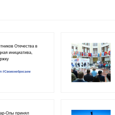
тников Отечества в
дная инициатива,
ржку
л
#Своихнебросаем
ар-Олы принял