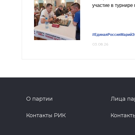
участие в турнире
#ЕдинаяРоссияМарийЭ
03.08.26
О партии
Лица па
Контакты РИК
Контакт