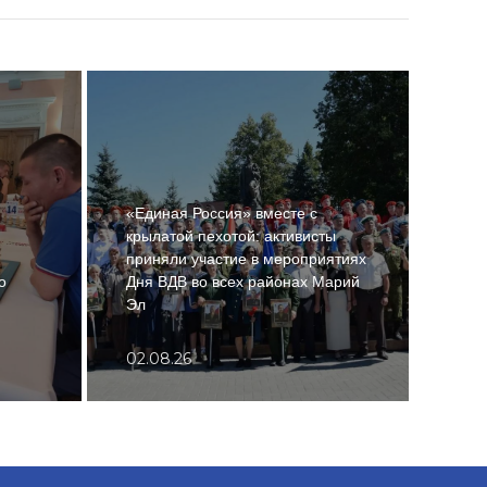
«Единая Россия» вместе с
крылатой пехотой: активисты
Леге
приняли участие в мероприятиях
земл
о
Дня ВДВ во всех районах Марий
давл
Эл
респ
02.08.26
01.0