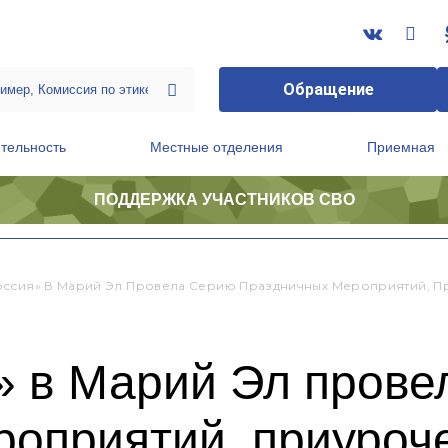
Обращение
тельность
Местные отделения
Приемная
ПОДДЕРЖКА УЧАСТНИКОВ СВО
ственной приемной Председателя Партии
Президиум регионального политического совета
оссия» В Марий Эл Провела Серию Праздничных Мероприятий, 
» в Марий Эл прове
роприятий, приуроч