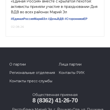
«Единая Россия» вместе с крылатой пехотой:
активисты приняли участие в праздновании Дня
ВДВ во всех районах Марий Эл
#ЕдинаяРоссияМарийЭл
#ДеньВДВ
#СторонникиЕР
02.08.26
О партии
Лица партии
Региональные отделения
Контакты РИК
Контакты пресс-службы
Общественная приемная
8 (8362) 41-26-70
Республика Марий Эл, г. Йошкар-Ола, ул. Пушкина,