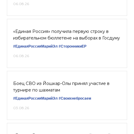
06.08.26
«Единая Россия» получила первую строку в
избирательном бюллетене на выборах в Госдуму
#ЕдинаяРоссияМарийЭл
#СторонникиЕР
06.08.26
Боец СВО из Йошкар-Олы принял участие в
турнире по шахматам
#ЕдинаяРоссияМарийЭл
#Своихнебросаем
03.08.26