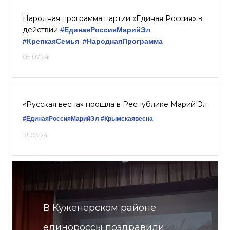
Народная программа партии «Единая Россия» в
действии
#ЕдинаяРоссияМарийЭл
#КрепкаяСемья
#НароднаяПрограмма
05.07.24
«Русская весна» прошла в Республике Марий Эл
#ЕдинаяРоссияМарийЭл
#Крымскаявесна
18.03.24
В Куженерском районе
единороссы поздравили