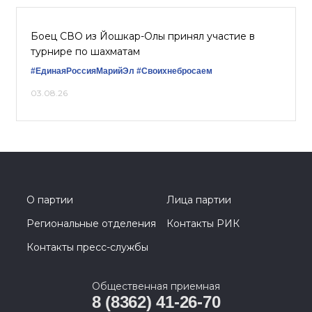
Боец СВО из Йошкар-Олы принял участие в
турнире по шахматам
#ЕдинаяРоссияМарийЭл
#Своихнебросаем
03.08.26
О партии
Лица партии
Региональные отделения
Контакты РИК
Контакты пресс-службы
Общественная приемная
8 (8362) 41-26-70