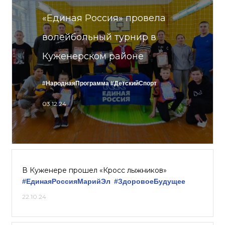
«Единая Россия» провела
волейбольный турнир в
Куженерском районе
#НароднаяПрограмма
#ДетскийСпорт
03.12.24
В Куженере прошел «Кросс лыжников»
#ЕдинаяРоссияМарийЭл
#ЗдоровоеБудущее
22.10.24