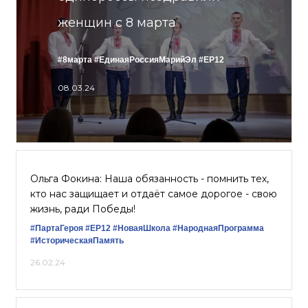
женщин с 8 марта
#8марта
#ЕдинаяРоссияМарийЭл
#ЕР12
08.03.24
Ольга Фокина: Наша обязанность - помнить тех,
кто нас защищает и отдаёт самое дорогое - свою
жизнь, ради Победы!
#ПартаГероя
#ЕР12
#НоваяШкола
#НароднаяПрограмма
#ИсторическаяПамять
26.02.24