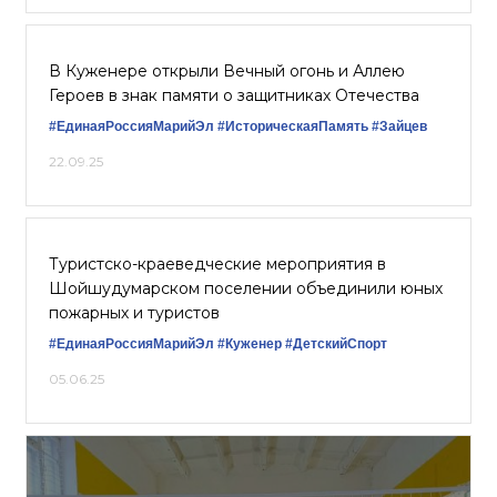
В Куженере открыли Вечный огонь и Аллею
Героев в знак памяти о защитниках Отечества
#ЕдинаяРоссияМарийЭл
#ИсторическаяПамять
#Зайцев
22.09.25
Туристско-краеведческие мероприятия в
Шойшудумарском поселении объединили юных
пожарных и туристов
#ЕдинаяРоссияМарийЭл
#Куженер
#ДетскийСпорт
05.06.25