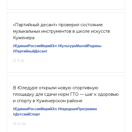
«Партийный десант» проверил состояние
музыкальных инструментов в школе искусств
Куженера
#ЕдинаяРоссияМарийЭл
#КультураМалойРодины
#ПартийныйДесант
21.11.25
В Юледуре открыли новую спортивную
площадку для сдачи норм ГТО — шаг к здоровью
и спорту в Куженерском районе
#ЕдинаяРоссияМарийЭл
#НароднаяПрограмма
#ДетскийСпорт
13.10.25