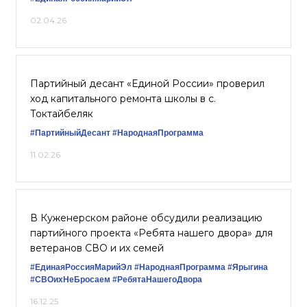
02.04.26
Партийный десант «Единой России» проверил
ход капитального ремонта школы в с.
Токтайбеляк
#ПартийныйДесант
#НароднаяПрограмма
11.02.26
В Куженерском районе обсудили реализацию
партийного проекта «Ребята нашего двора» для
ветеранов СВО и их семей
#ЕдинаяРоссияМарийЭл
#НароднаяПрограмма
#Ярыгина
#СВОихНеБросаем
#РебятаНашегоДвора
16.12.25