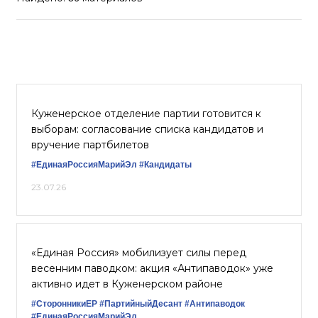
Куженерское отделение партии готовится к
выборам: согласование списка кандидатов и
вручение партбилетов
#ЕдинаяРоссияМарийЭл
#Кандидаты
23.07.26
«Единая Россия» мобилизует силы перед
весенним паводком: акция «Антипаводок» уже
активно идет в Куженерском районе
#СторонникиЕР
#ПартийныйДесант
#Антипаводок
#ЕдинаяРоссияМарийЭл