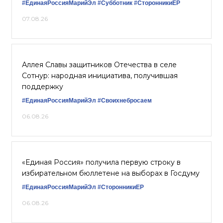
#ЕдинаяРоссияМарийЭл
#Субботник
#СторонникиЕР
07.08.26
Аллея Славы защитников Отечества в селе
Сотнур: народная инициатива, получившая
поддержку
#ЕдинаяРоссияМарийЭл
#Своихнебросаем
06.08.26
«Единая Россия» получила первую строку в
избирательном бюллетене на выборах в Госдуму
#ЕдинаяРоссияМарийЭл
#СторонникиЕР
06.08.26