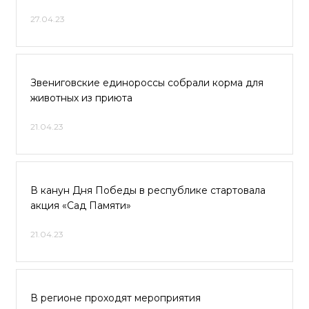
27.04.23
Звениговские единороссы собрали корма для
животных из приюта
21.04.23
В канун Дня Победы в республике стартовала
акция «Сад Памяти»
21.04.23
В регионе проходят мероприятия