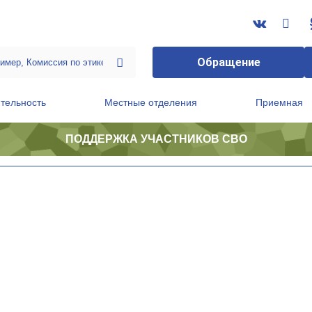
Обращение
тельность
Местные отделения
Приемная
ПОДДЕРЖКА УЧАСТНИКОВ СВО
ственной приемной Председателя Партии
Президиум регионального политического совета