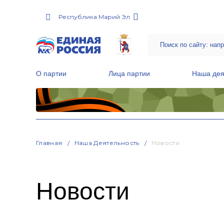
Республика Марий Эл
О партии
Лица партии
Наша дея
Местные общественные приемные Партии
Руководитель Региональной обще
Народная программа «Единой России»
Главная
Наша Деятельность
Новости
Новости