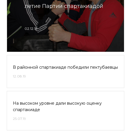
летие Партии спартакиадой
02.12.19
В районной спартакиаде победили пектубаевцы
12.08.19
На высоком уровне дали высокую оценку
спартакиаде
25.07.19