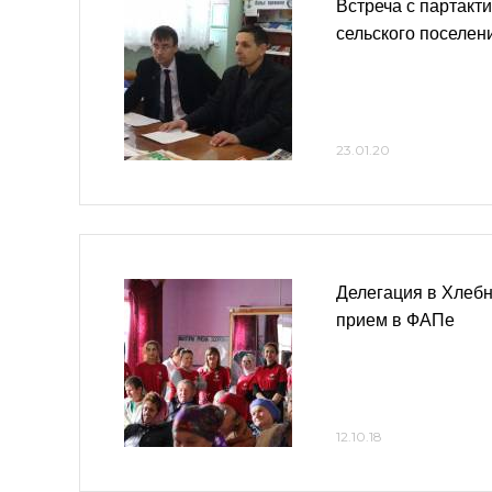
Встреча с партакт
сельского поселен
23.01.20
Делегация в Хлебн
прием в ФАПе
12.10.18