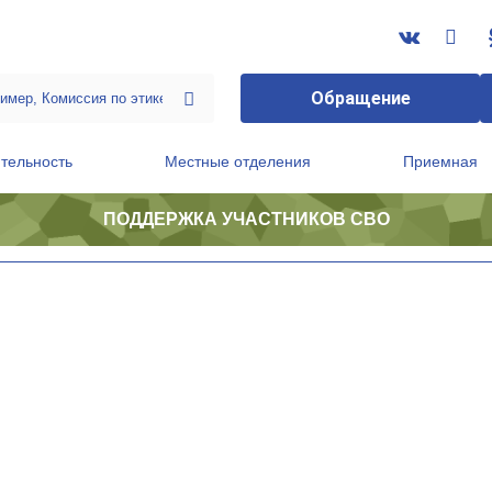
Обращение
тельность
Местные отделения
Приемная
ПОДДЕРЖКА УЧАСТНИКОВ СВО
ственной приемной Председателя Партии
Президиум регионального политического совета