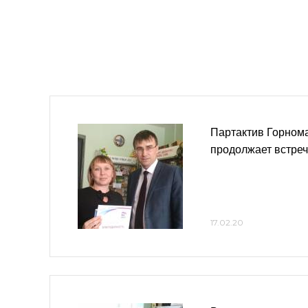
Партактив Горном
продолжает встре
17.02.20