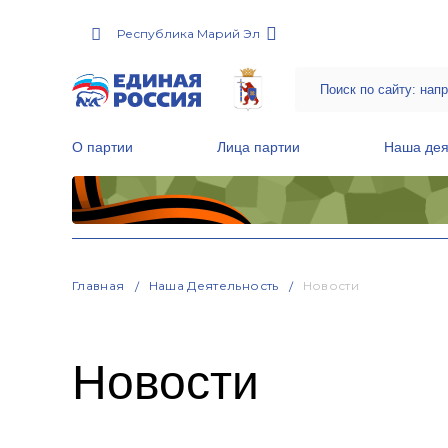
Республика Марий Эл
О партии
Лица партии
Наша дея
Местные общественные приемные Партии
Руководитель Региональной обще
Народная программа «Единой России»
Главная
Наша Деятельность
Новости
Новости