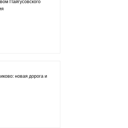
ивом Пайгусовского
ия
иково: новая дорога и