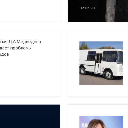
02.03.20
ная Д.А.Медведева
дает проблемы
одов
9