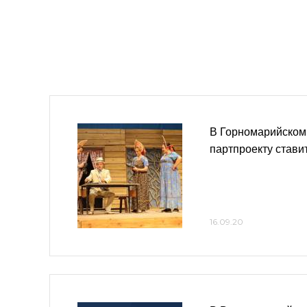
В Горномарийском
партпроекту стави
16.09.20