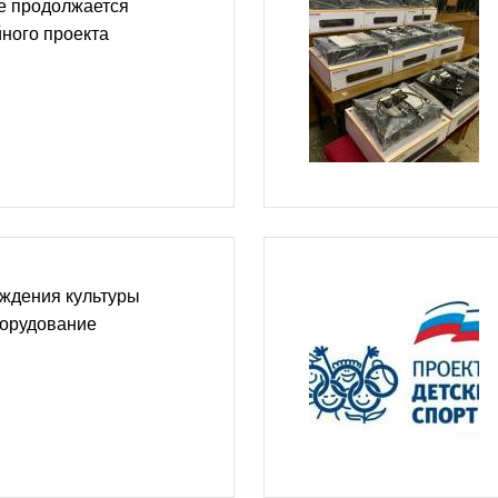
е продолжается
ного проекта
еждения культуры
борудование