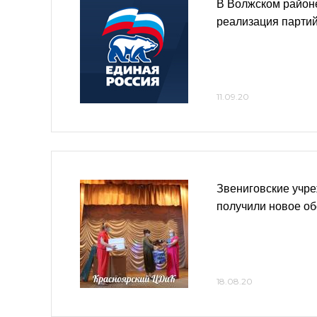
В Волжском район
реализация партий
11.09.20
Звениговские учр
получили новое о
18.08.20