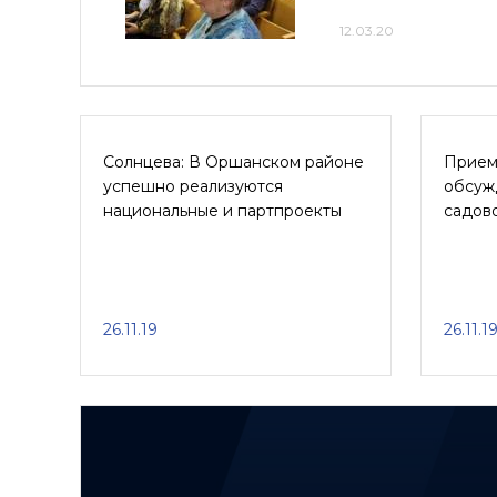
12.03.20
Солнцева: В Оршанском районе
Прием
успешно реализуются
обсуж
национальные и партпроекты
садов
26.11.19
26.11.1