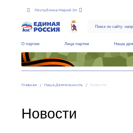
Республика Марий Эл
О партии
Лица партии
Наша дея
Местные общественные приемные Партии
Руководитель Региональной обще
Народная программа «Единой России»
Главная
Наша Деятельность
Новости
Новости