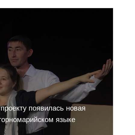
тпроекту появилась новая
 горномарийском языке