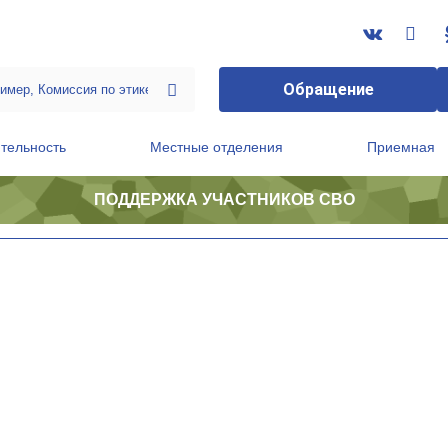
Обращение
тельность
Местные отделения
Приемная
ПОДДЕРЖКА УЧАСТНИКОВ СВО
ственной приемной Председателя Партии
Президиум регионального политического совета