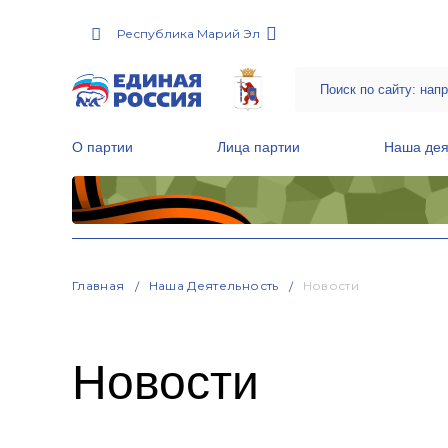
Республика Марий Эл
О партии
Лица партии
Наша дея
Местные общественные приемные Партии
Руководитель Региональной обще
Народная программа «Единой России»
Главная
Наша Деятельность
Новости
Новости