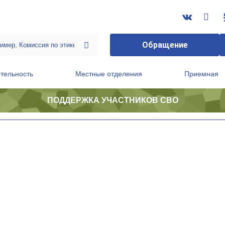
Обращение
тельность
Местные отделения
Приемная
ПОДДЕРЖКА УЧАСТНИКОВ СВО
ственной приемной Председателя Партии
Президиум регионального политического совета