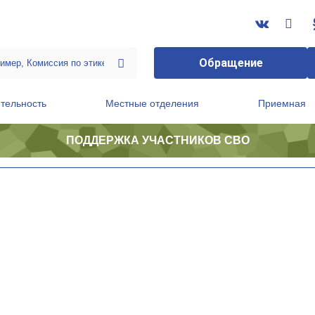
Обращение
тельность
Местные отделения
Приемная
ПОДДЕРЖКА УЧАСТНИКОВ СВО
ственной приемной Председателя Партии
Президиум регионального политического совета