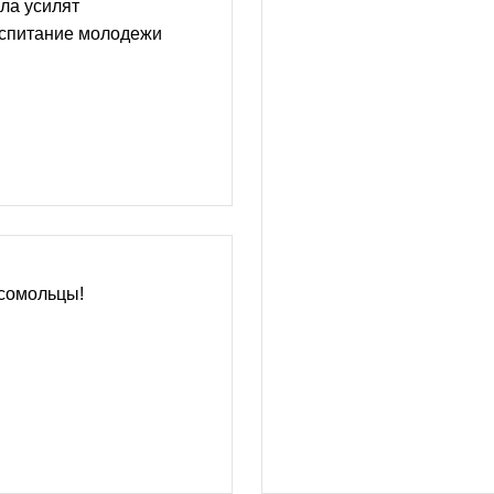
ла усилят
оспитание молодежи
мсомольцы!