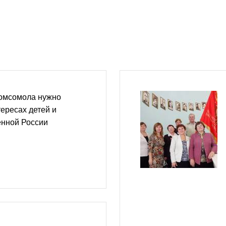
омсомола нужно
тересах детей и
нной России