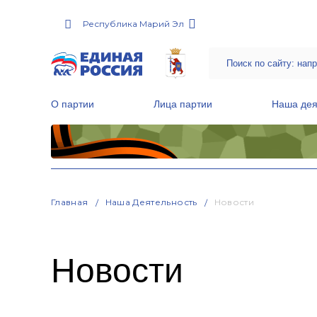
Республика Марий Эл
О партии
Лица партии
Наша дея
Местные общественные приемные Партии
Руководитель Региональной обще
Народная программа «Единой России»
Главная
Наша Деятельность
Новости
Новости