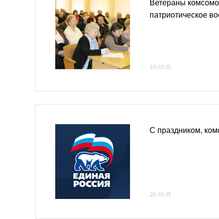
Ветераны комсомо
патриотическое в
26.01.15
С праздником, ко
29.10.13