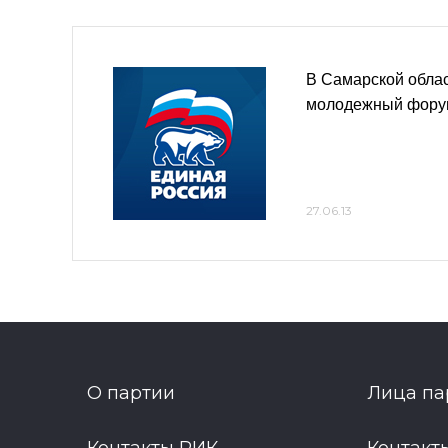
В Самарской обла
молодежный форум
27.06.13
О партии
Лица па