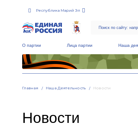
Республика Марий Эл
О партии
Лица партии
Наша дея
Местные общественные приемные Партии
Руководитель Региональной обще
Народная программа «Единой России»
Главная
Наша Деятельность
Новости
Новости