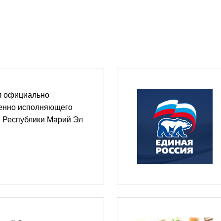
л официально
енно исполняющего
ы Республики Марий Эл