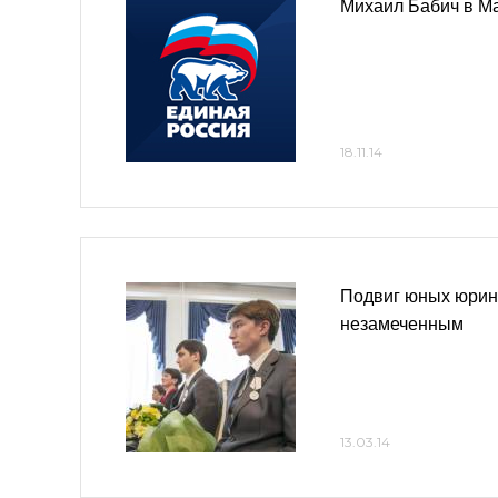
Михаил Бабич в М
18.11.14
Подвиг юных юрин
незамеченным
13.03.14