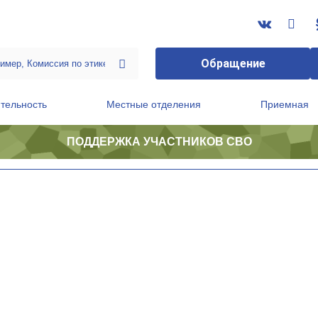
Обращение
тельность
Местные отделения
Приемная
ПОДДЕРЖКА УЧАСТНИКОВ СВО
ственной приемной Председателя Партии
Президиум регионального политического совета