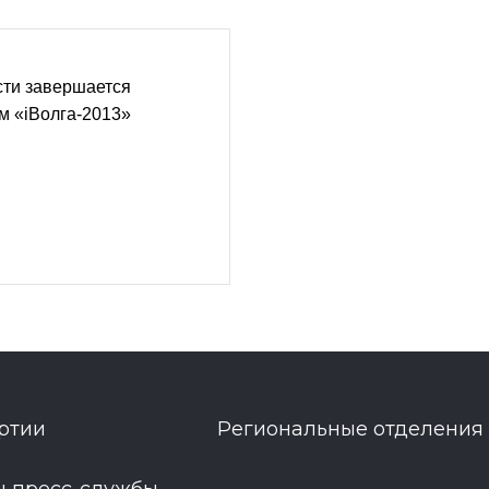
сти завершается
 «iВолга-2013»
ртии
Региональные отделения