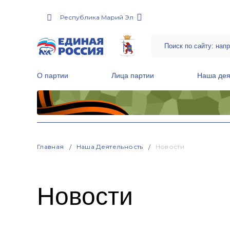
Республика Марий Эл
О партии
Лица партии
Наша дея
Местные общественные приемные Партии
Руководитель Региональной обще
Народная программа «Единой России»
Главная
Наша Деятельность
Новости
Новости