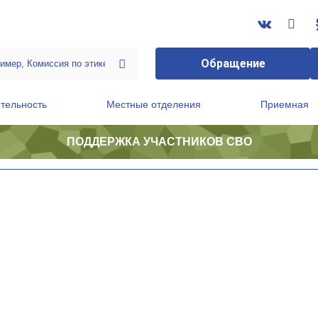
Обращение
тельность
Местные отделения
Приемная
ПОДДЕРЖКА УЧАСТНИКОВ СВО
ственной приемной Председателя Партии
Президиум регионального политического совета