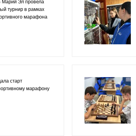
в Марий Эл провела
ый турнир в рамках
портивного марафона
ала старт
портивному марафону