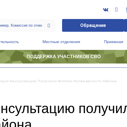
Обращение
тельность
Местные отделения
Приемная
ПОДДЕРЖКА УЧАСТНИКОВ СВО
ственной приемной Председателя Партии
Президиум регионального политического совета
кую Консультацию Получили Жители Килемарского Района
нсультацию получи
айона