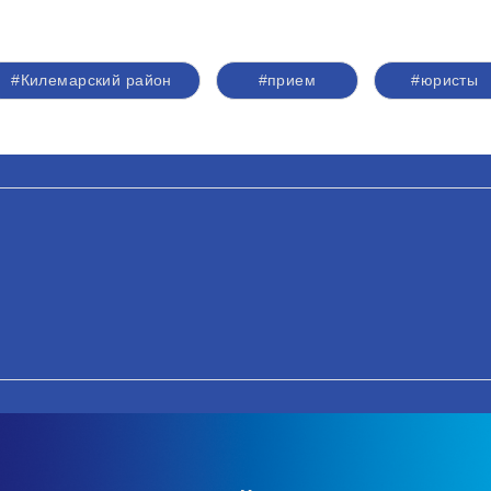
#Килемарский район
#прием
#юристы