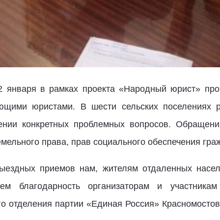
2 января в рамках проекта «Народный юрист» пр
ющими юристами. В шести сельских поселениях р
ении конкретных проблемных вопросов. Обращения
емельного права, прав социального обеспечения гра
ыездных приемов нам, жителям отдаленных населе
ем благодарность организаторам и участникам 
го отделения партии «Единая Россия» Красномостовс