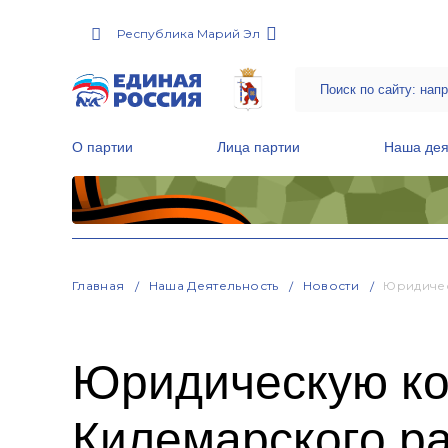
Республика Марий Эл
О партии
Лица партии
Наша дея
Местные общественные приемные Партии
Руководитель Региональной обще
Народная программа «Единой России»
Главная
Наша Деятельность
Новости
Юридичес
Юридическую ко
Килемарского р