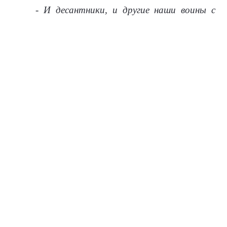
- И десантники, и другие наши воины с
честью несут службу, отстаивая интересы
Родины,
- подчеркнул
Юрий Викторович.