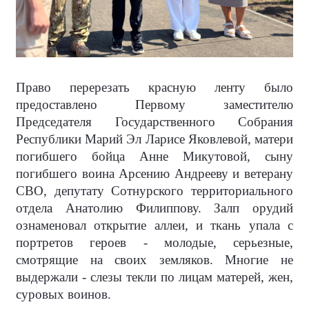
Право перерезать красную ленту было
предоставлено Первому заместителю
Председателя Государственного Собрания
Республики Марий Эл Ларисе Яковлевой, матери
погибшего бойца Анне Микутовой, сыну
погибшего воина Арсению Андрееву и ветерану
СВО, депутату Сотнурского территориального
отдела Анатолию Филиппову. Залп орудий
ознаменовал открытие аллеи, и ткань упала с
портретов героев - молодые, серьезные,
смотрящие на своих земляков. Многие не
выдержали - слезы текли по лицам матерей, жен,
суровых воинов.