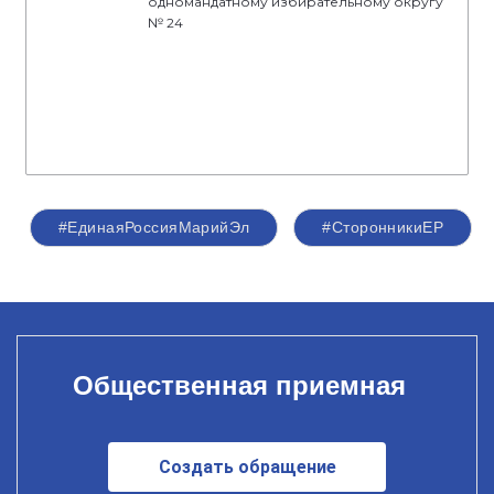
одномандатному избирательному округу
№ 24
#ЕдинаяРоссияМарийЭл
#СторонникиЕР
Общественная приемная
Создать обращение