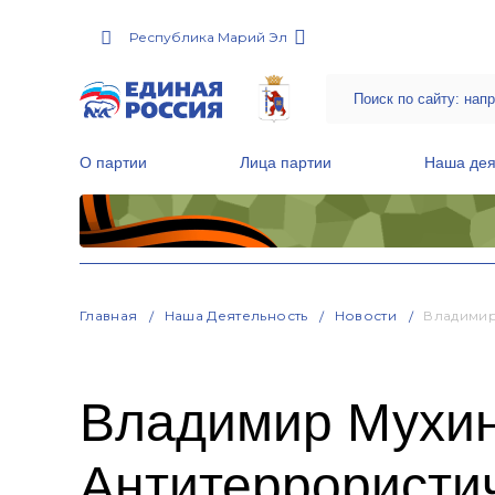
Республика Марий Эл
О партии
Лица партии
Наша дея
Местные общественные приемные Партии
Руководитель Региональной обще
Народная программа «Единой России»
Главная
Наша Деятельность
Новости
Владимир
Владимир Мухин
Антитеррористи