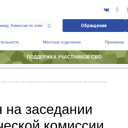
Обращение
тельность
Местные отделения
Приемная
ПОДДЕРЖКА УЧАСТНИКОВ СВО
ственной приемной Председателя Партии
Президиум регионального политического совета
 Мухин На Заседании Антитеррористической Комиссии
 на заседании
ческой комиссии