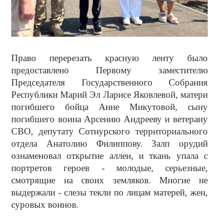
Право перерезать красную ленту было
предоставлено Первому заместителю
Председателя Государственного Собрания
Республики Марий Эл Ларисе Яковлевой, матери
погибшего бойца Анне Микутовой, сыну
погибшего воина Арсению Андрееву и ветерану
СВО, депутату Сотнурского территориального
отдела Анатолию Филиппову. Залп орудий
ознаменовал открытие аллеи, и ткань упала с
портретов героев - молодые, серьезные,
смотрящие на своих земляков. Многие не
выдержали - слезы текли по лицам матерей, жен,
суровых воинов.