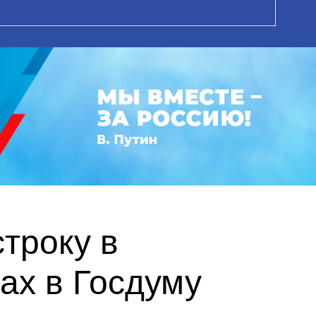
троку в
ах в Госдуму