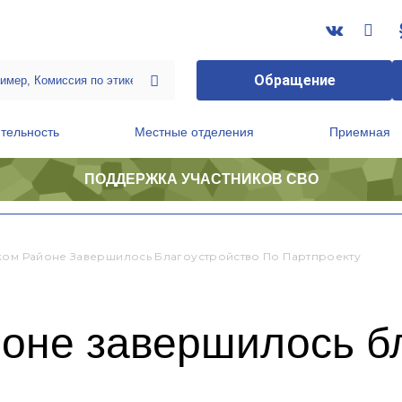
Обращение
тельность
Местные отделения
Приемная
ПОДДЕРЖКА УЧАСТНИКОВ СВО
ственной приемной Председателя Партии
Президиум регионального политического совета
ком Районе Завершилось Благоустройство По Партпроекту
йоне завершилось б