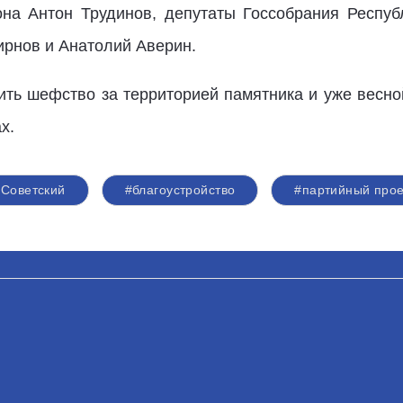
она Антон Трудинов, депутаты Госсобрания Респу
рнов и Анатолий Аверин.
ь шефство за территорией памятника и уже весной
х.
#Советский
#благоустройство
#партийный прое