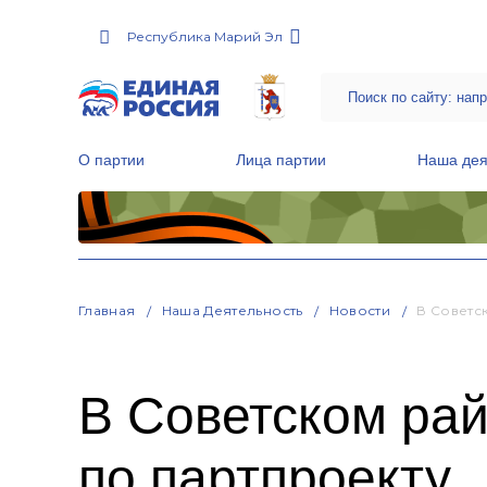
Республика Марий Эл
О партии
Лица партии
Наша дея
Местные общественные приемные Партии
Руководитель Региональной обще
Народная программа «Единой России»
Главная
Наша Деятельность
Новости
В Советс
В Советском ра
по партпроекту