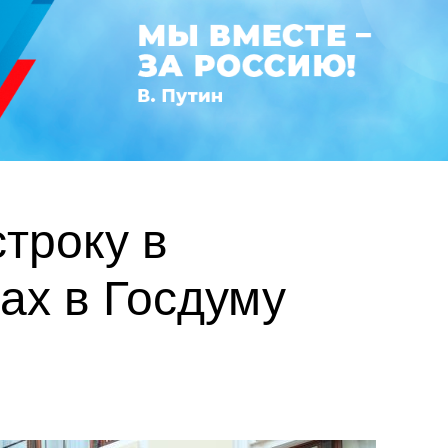
троку в
ах в Госдуму