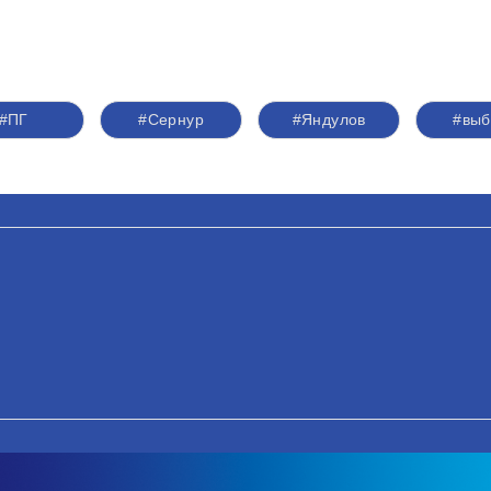
#ПГ
#Сернур
#Яндулов
#вы