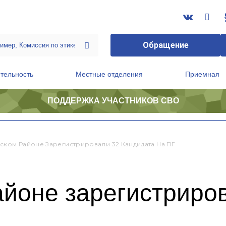
Обращение
тельность
Местные отделения
Приемная
ПОДДЕРЖКА УЧАСТНИКОВ СВО
ственной приемной Председателя Партии
Президиум регионального политического совета
ском Районе Зарегистрировали 32 Кандидата На ПГ
айоне зарегистриро