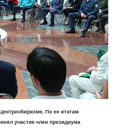
Центризбиркоме. По ее итогам
инял участие член президиума