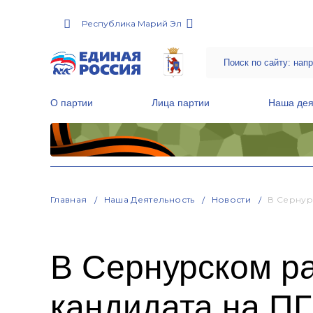
Республика Марий Эл
О партии
Лица партии
Наша дея
Местные общественные приемные Партии
Руководитель Региональной обще
Народная программа «Единой России»
Главная
Наша Деятельность
Новости
В Сернур
В Сернурском р
кандидата на ПГ