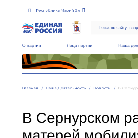
Республика Марий Эл
О партии
Лица партии
Наша дея
Местные общественные приемные Партии
Руководитель Региональной обще
Народная программа «Единой России»
Главная
Наша Деятельность
Новости
В Сернур
В Сернурском ра
матерей мобили