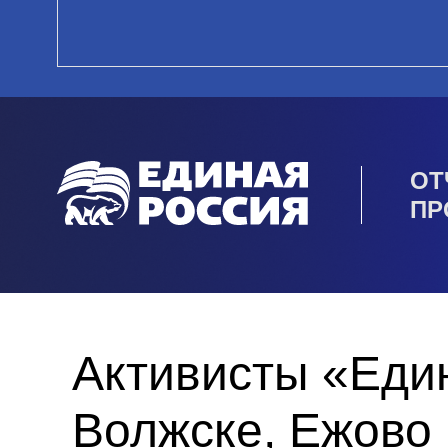
ОТ
ПР
Активисты «Един
Волжске, Ежово