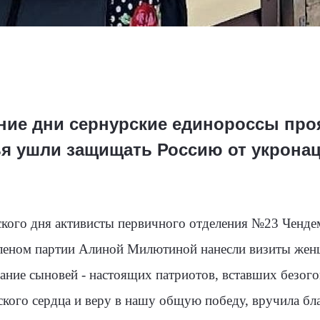
дние дни сернурские единороссы про
я ушли защищать Россию от укрона
ого дня активисты первичного отделения №23 Чендем
 членом партии Алиной Милютиной нанесли визиты жен
тание сыновей - настоящих патриотов, вставших безог
кого сердца и веру в нашу общую победу, вручила бла