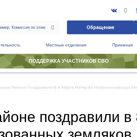
Обращение
тельность
Местные отделения
Приемная
ПОДДЕРЖКА УЧАСТНИКОВ СВО
ственной приемной Председателя Партии
Президиум регионального политического совета
ском Районе Поздравили В 8 Марта Матерей Мобилизованных З
йоне поздравили в
зованных земляков