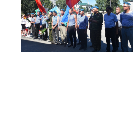
В Новом Торъяле на площади Мира
подняли флаг ВДВ, почтили павших минутой
молчания и возложили цветы к мемориалу. В
церемонии участвовали активисты, сторонники
партии и депутаты.