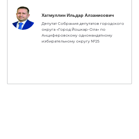
Хатмуллин Ильдар Алзанисович
Депутат Собрания депутатов городского
округа «Город Йошкар-Ола» по
Анциферовскому одномандатному
избирательному округу №25
#ЕдинаяРоссияМарийЭл
#ДеньГорода
Активисты «Единой России» провели
субботники в Волжске, Ежово и
Сернуре