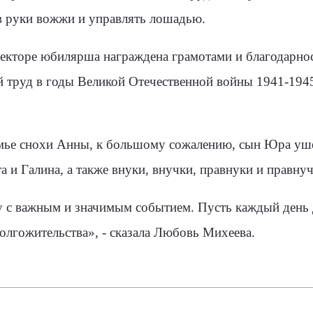
в руки вожжи и управлять лошадью.
секторе юбилярша награждена грамотами и благодарнос
 труд в годы Великой Отечественной войны 1941-1945
емье снохи Анны, к большому сожалению, сын Юра уш
 и Галина, а также внуки, внучки, правнуки и правнучк
с важным и значимым событием. Пусть каждый день 
долгожительства», - сказала Любовь Михеева.