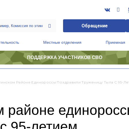
Обращение
тельность
Местные отделения
Приемная
ПОДДЕРЖКА УЧАСТНИКОВ СВО
ственной приемной Председателя Партии
Президиум регионального политического совета
гинском Районе Единороссы Поздравили Труженицу Тыла С 95-Ле
м районе единоросс
с 95-летием