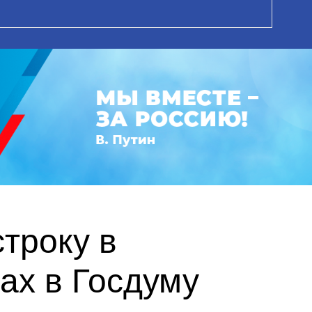
троку в
ах в Госдуму