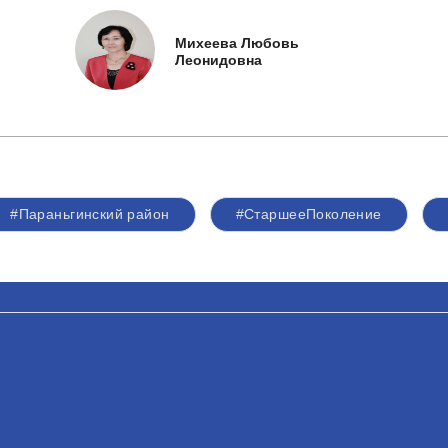
Михеева Любовь
Леонидовна
#Параньгинский район
#СтаршееПоколение