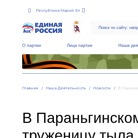
Республика Марий Эл
О партии
Лица партии
Наша дея
Местные общественные приемные Партии
Руководитель Региональной обще
Народная программа «Единой России»
Главная
Наша Деятельность
Новости
В Парань
В Параньгинско
труженицу тыла 