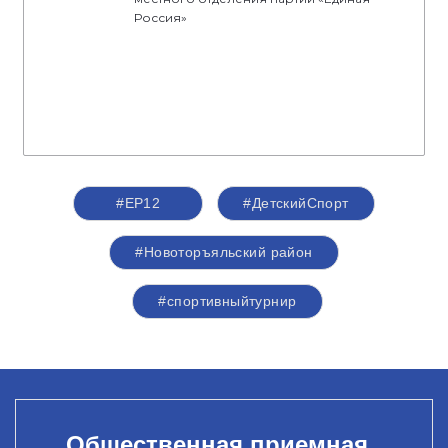
Россия»
#ЕР12
#ДетскийСпорт
#Новоторъяльский район
#спортивныйтурнир
Общественная приемная