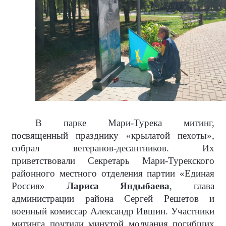
В парке Мари-Турека митинг,
посвященный празднику «крылатой пехоты»,
собрал ветеранов-десантников. Их
приветствовали Секретарь Мари-Турекского
районного местного отделения партии «Единая
Россия»
Лариса Яндыбаева
, глава
администрации района Сергей Решетов и
военный комиссар Александр Ившин. Участники
митинга почтили минутой молчания погибших