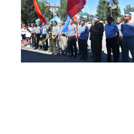
В Новом Торъяле на площади Мира
подняли флаг ВДВ, почтили павших минутой
молчания и возложили цветы к мемориалу. В
церемонии участвовали активисты, сторонники
партии и депутаты.