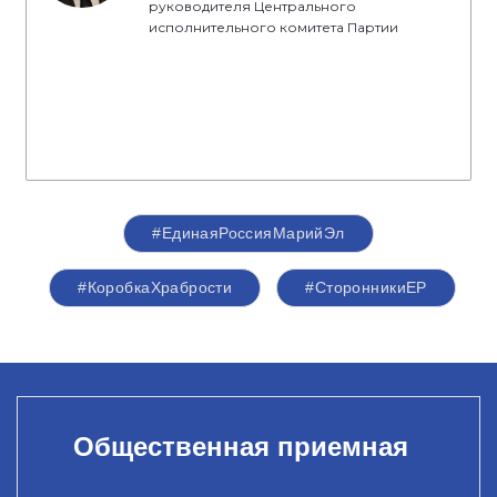
руководителя Центрального
исполнительного комитета Партии
#ЕдинаяРоссияМарийЭл
#КоробкаХрабрости
#СторонникиЕР
Общественная приемная