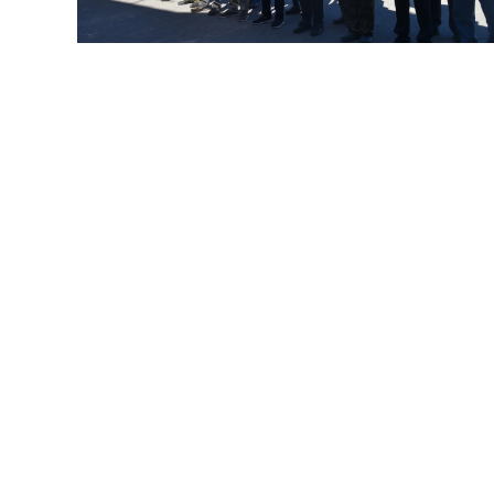
В Новом Торъяле на площади Мира
подняли флаг ВДВ, почтили павших минутой
молчания и возложили цветы к мемориалу. В
церемонии участвовали активисты, сторонники
партии и депутаты.