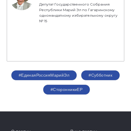
Депутат Государственного Собрания
Республики Марий Эл по Гагаринскому
одномандатному избирательному округу
№ 15
#ЕдинаяРоссияМарийЭл
#Субботник
#СторонникиЕР