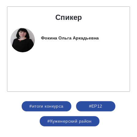
Спикер
Фокина Ольга Аркадьевна
#итоги конкурса
#ЕР12
#Куженерский район