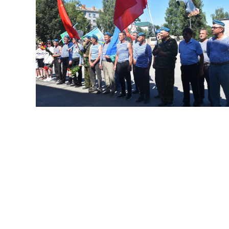
В Новом Торъяле на площади Мира
подняли флаг ВДВ, почтили павших минутой
молчания и возложили цветы к мемориалу. В
церемонии участвовали активисты, сторонники
партии и депутаты.