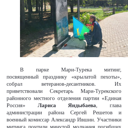
В парке Мари-Турека митинг,
посвященный празднику «крылатой пехоты»,
собрал ветеранов-десантников. Их
приветствовали Секретарь Мари-Турекского
районного местного отделения партии «Единая
Россия»
Лариса Яндыбаева
, глава
администрации района Сергей Решетов и
военный комиссар Александр Ившин. Участники
митинга почтили минутой молчания погибших