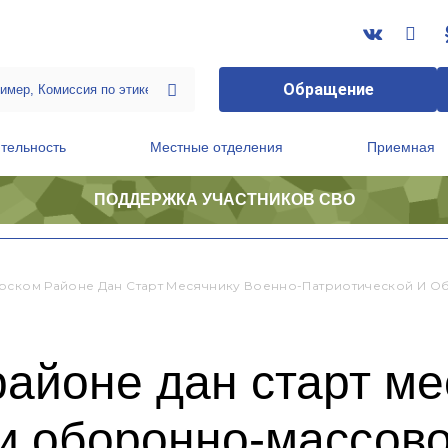
Обращение
тельность
Местные отделения
Приемная
ПОДДЕРЖКА УЧАСТНИКОВ СВО
ственной приемной Председателя Партии
Президиум регионального политического совета
рском Районе Дан Старт Месячнику Военно-Патриотической И 
айоне дан старт ме
 и оборонно-массов