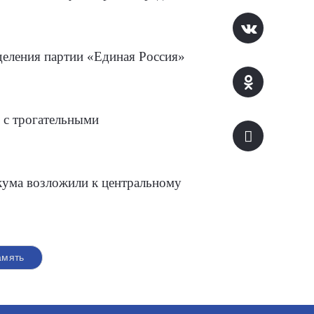
деления партии «Единая Россия»
 с трогательными
кума возложили к центральному
амять