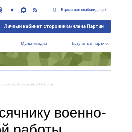
Версия для слабовидящих
Личный кабинет сторонника/члена Партии
Мультимедиа
Вступить в партию
Региональный исполнительный комитет
Оборонно-Массовой Работы
сячнику военно-
ой работы