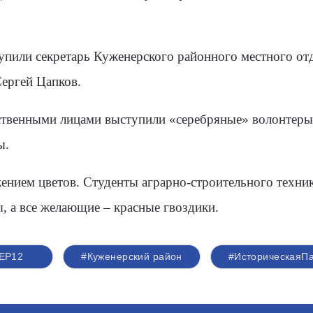
упили секретарь Куженерского районного местного от
ергей Цапков.
твенными лицами выступили «серебряные» волонтеры
ы.
ением цветов. Студенты аграрно-строительного техни
, а все желающие – красные гвоздики.
ЕР12
#Куженерский район
#ИсторическаяП