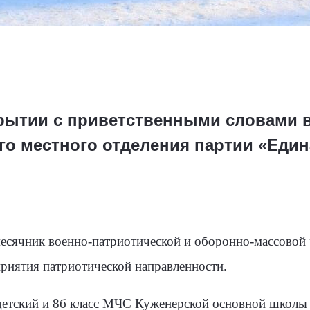
рытии с приветственными словами 
го местного отделения партии «Един
сячник военно-патриотической и оборонно-массовой р
риятия патриотической направленности.
детский и 8б класс МЧС Куженерской основной школы 