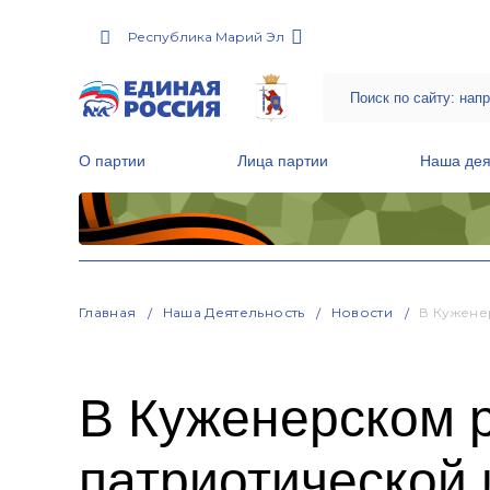
Республика Марий Эл
О партии
Лица партии
Наша дея
Местные общественные приемные Партии
Руководитель Региональной обще
Народная программа «Единой России»
Главная
Наша Деятельность
Новости
В Кужене
В Куженерском р
патриотической