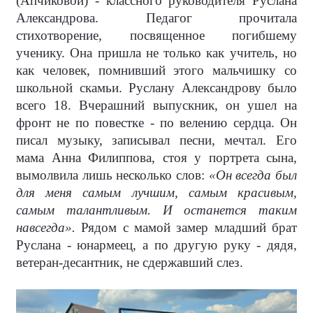
(Апчиковой) - классного руководителя Руслана
Александрова. Педагог прочитала
стихотворение, посвященное погибшему
ученику. Она пришла не только как учитель, но
как человек, помнивший этого мальчишку со
школьной скамьи. Руслану Александрову было
всего 18. Вчерашний выпускник, он ушел на
фронт не по повестке - по велению сердца. Он
писал музыку, записывал песни, мечтал. Его
мама Анна Филиппова, стоя у портрета сына,
вымолвила лишь несколько слов:
«Он всегда был
для меня самым лучшим, самым красивым,
самым талантливым. И останется таким
навсегда».
Рядом с мамой замер младший брат
Руслана - юнармеец, а по другую руку - дядя,
ветеран-десантник, не сдержавший слез.