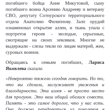
погибшего бойца Анне Микутовой, сыну
погибшего воина Арсению Андрееву и ветерану
СВО, депутату Сотнурского территориального
отдела Анатолию Филиппову. Залп орудий
ознаменовал открытие аллеи, и ткань упала с
портретов героев - молодые, серьезные,
смотрящие на своих земляков. Многие не
выдержали - слезы текли по лицам матерей, жен,
суровых воинов.
Обращаясь к семьям погибших,
Лариса
Яковлева
сказала:
«Невероятно тяжело сегодня говорить. Но то,
что вы сделали, заслуживает уважения и
благодарности. Эта аллея - не просто место
для прогулок. Это наш общий обелиск совести.
Память - это самое дорогое, что у нас есть.
Она должна передаваться из поколения в