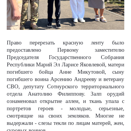
Право перерезать красную ленту было
предоставлено Первому заместителю
Председателя Государственного Собрания
Республики Марий Эл Ларисе Яковлевой, матери
погибшего бойца Анне Микутовой, сыну
погибшего воина Арсению Андрееву и ветерану
СВО, депутату Сотнурского территориального
отдела Анатолию Филиппову. Залп орудий
ознаменовал открытие аллеи, и ткань упала с
портретов героев - молодые, серьезные,
смотрящие на своих земляков. Многие не
выдержали - слезы текли по лицам матерей, жен,
суровых воинов.