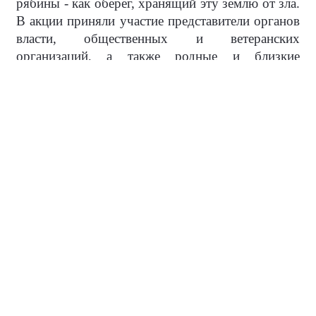
рябины - как оберег, хранящий эту землю от зла.
В акции приняли участие представители органов
власти, общественных и ветеранских
организаций, а также родные и близкие
погибших военнослужащих. Дерево - символ
жизни и связи поколений. И каждое из них будет
расти и крепнуть, как крепнет память.