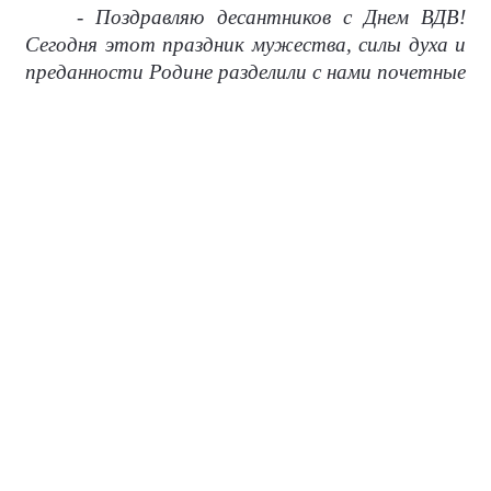
- Поздравляю десантников с Днем ВДВ!
Сегодня этот праздник мужества, силы духа и
преданности Родине разделили с нами почетные
гости - известные боксеры, чемпионы,
-
обратился к собравшимся
Юрий Зайцев.