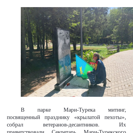
В парке Мари-Турека митинг,
посвященный празднику «крылатой пехоты»,
собрал ветеранов-десантников. Их
приветствовали Секретарь Мари-Турекского