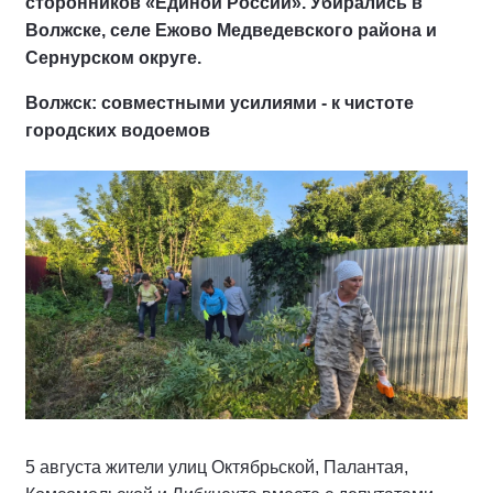
сторонников «Единой России». Убирались в
Волжске, селе Ежово Медведевского района и
Сернурском округе.
Волжск: совместными усилиями - к чистоте
городских водоемов
5 августа жители улиц Октябрьской, Палантая,