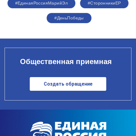
#ЕдинаяРоссияМарийЭл
#СторонникиЕР
#ДеньПобеды
Общественная приемная
Создать обращение