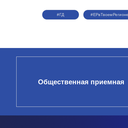
#ГД
#ЕРвТвоемРегион
Общественная приемная