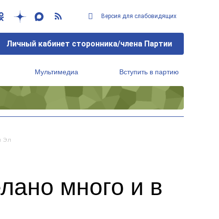
Версия для слабовидящих
Личный кабинет сторонника/члена Партии
Мультимедиа
Вступить в партию
Региональный исполнительный комитет
й Эл
лано много и в