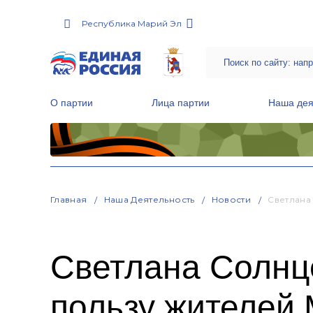
Республика Марий Эл
О партии
Лица партии
Наша дея
Местные общественные приемные Партии
Руководитель Региональной обще
Народная программа «Единой России»
Главная
Наша Деятельность
Новости
Светлана
Светлана Солнце
пользу жителей