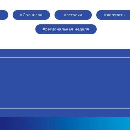
е
#Солнцева
#встречи
#депутаты
#региональная неделя