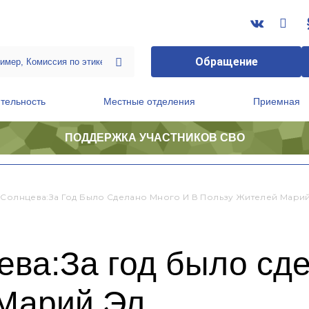
Обращение
тельность
Местные отделения
Приемная
ПОДДЕРЖКА УЧАСТНИКОВ СВО
ственной приемной Председателя Партии
Президиум регионального политического совета
 Солнцева:За Год Было Сделано Много И В Пользу Жителей Мари
ва:За год было сде
 Марий Эл