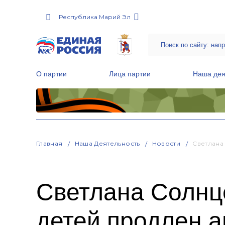
Республика Марий Эл
О партии
Лица партии
Наша дея
Местные общественные приемные Партии
Руководитель Региональной обще
Народная программа «Единой России»
Главная
Наша Деятельность
Новости
Светлана
Светлана Солнц
детей продлен а