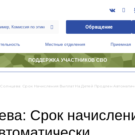
Обращение
тельность
Местные отделения
Приемная
ПОДДЕРЖКА УЧАСТНИКОВ СВО
ственной приемной Председателя Партии
Президиум регионального политического совета
 Солнцева: Срок Начисления Выплат На Детей Продлен Автоматич
ева: Срок начислен
втоматически