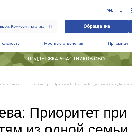
Обращение
тельность
Местные отделения
Приемная
ПОДДЕРЖКА УЧАСТНИКОВ СВО
ственной приемной Председателя Партии
Президиум регионального политического совета
 Солнцева: Приоритет При Приеме В Школу И Детский Сад Детям 
ва: Приоритет при
етям из одной семьи