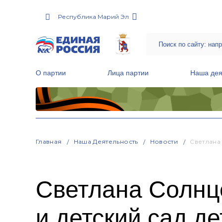
Республика Марий Эл
О партии
Лица партии
Наша дея
Местные общественные приемные Партии
Руководитель Региональной обще
Народная программа «Единой России»
Главная
Наша Деятельность
Новости
Светлана
Светлана Солнце
и детский сад д