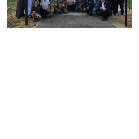
Аллея Славы защитникам Отечества - это
народный памятник, созданный по инициативе
жителей и при всесторонней поддержке со
стороны республики и муниципалитета. Это
пример того, как общая боль объединяет людей,
а общая память делает нас сильнее.
Организаторы отмечают, что благоустройство
мемориального пространства будет продолжено.
Аллея станет местом памяти, куда смогут
приходить жители округа и будущие поколения,
чтобы почтить героев.