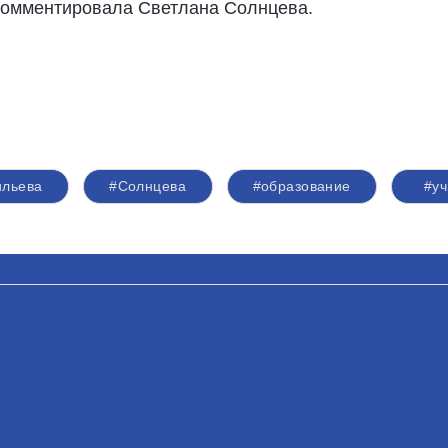
комментировала Светлана Солнцева.
ильева
#Солнцева
#образование
#уч