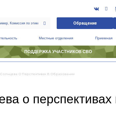
Обращение
тельность
Местные отделения
Приемная
ПОДДЕРЖКА УЧАСТНИКОВ СВО
ственной приемной Председателя Партии
Президиум регионального политического совета
 Солнцева О Перспективах В Образовании
ва о перспективах 