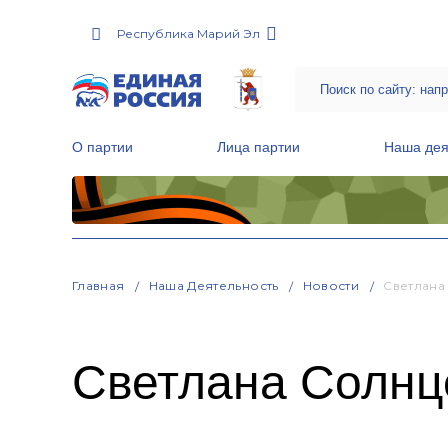
Республика Марий Эл
О партии
Лица партии
Наша дея
Местные общественные приемные Партии
Руководитель Региональной обще
Народная программа «Единой России»
Главная
Наша Деятельность
Новости
Светлана
Светлана Солнце