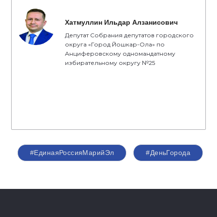
Хатмуллин Ильдар Алзанисович
Депутат Собрания депутатов городского
округа «Город Йошкар-Ола» по
Анциферовскому одномандатному
избирательному округу №25
#ЕдинаяРоссияМарийЭл
#ДеньГорода