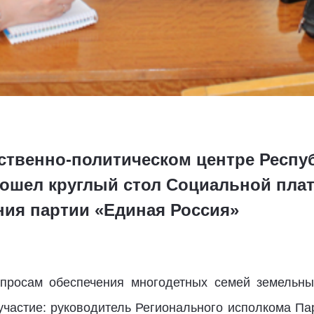
ственно-политическом центре Респу
 прошел круглый стол Социальной пл
ния партии «Единая Россия»
просам обеспечения многодетных семей земельны
 участие: руководитель Регионального исполкома Па