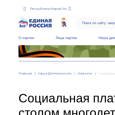
Республика Марий Эл
О партии
Лица партии
Наша дея
Местные общественные приемные Партии
Руководитель Региональной обще
Народная программа «Единой России»
Главная
Наша Деятельность
Новости
Социальн
Социальная пла
столом многоде