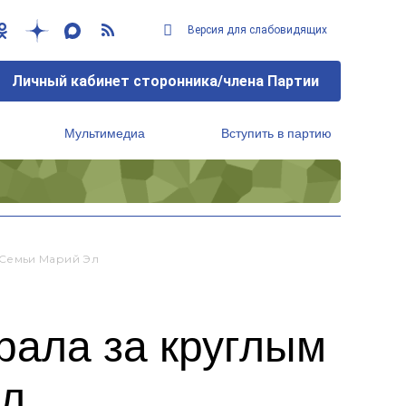
Версия для слабовидящих
Личный кабинет сторонника/члена Партии
Мультимедиа
Вступить в партию
Региональный исполнительный комитет
 Семьи Марий Эл
ала за круглым
Эл