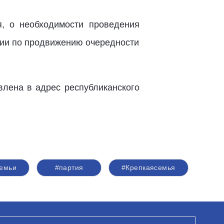
я, о необходимости проведения
нии по продвижению очередности
влена в адрес республиканского
семьи
#партия
#Крепкаясемья