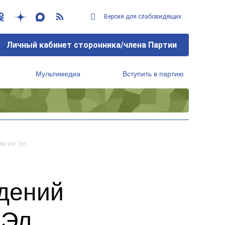
Версия для слабовидящих
Личный кабинет сторонника/члена Партии
Мультимедиа
Вступить в партию
Региональный исполнительный комитет
арий Эл
дений
 Эл