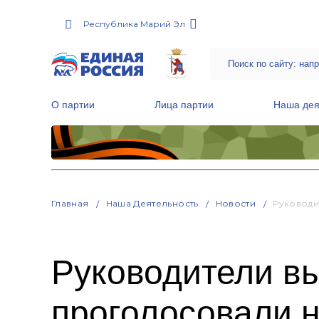
Республика Марий Эл
О партии
Лица партии
Наша дея
Местные общественные приемные Партии
Руководитель Региональной обще
Народная программа «Единой России»
Главная
Наша Деятельность
Новости
Руководи
Руководители в
проголосовали 