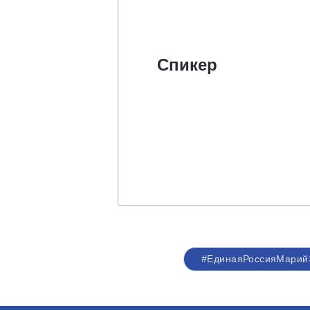
Спикер
#ЕдинаяРоссияМарий