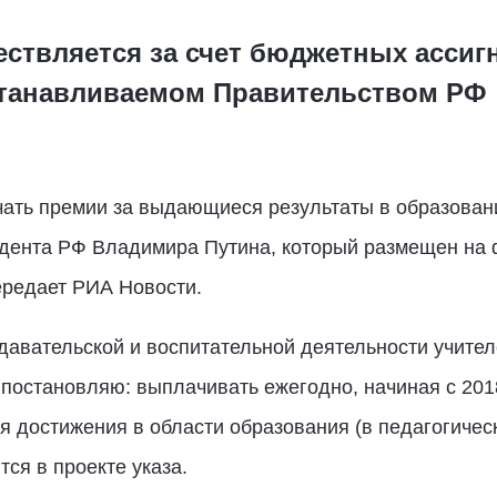
ствляется за счет бюджетных асси
станавливаемом Правительством РФ
чать премии за выдающиеся результаты в образовани
зидента РФ Владимира Путина, который размещен нa
ередает РИА Новости.
авательской и воспитательной деятельности учителе
постановляю: выплачивать ежегодно, начиная с 2018
достижения в области образования (в педагогическ
ся в проекте указа.