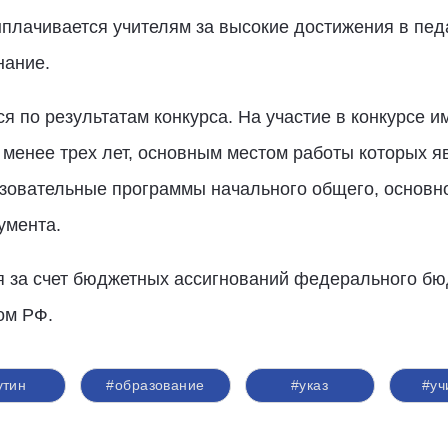
ыплачивается учителям за высокие достижения в пед
нание.
 по результатам конкурса. На участие в конкурсе и
 менее трех лет, основным местом работы которых 
зовательные программы начального общего, основно
умента.
 за счет бюджетных ассигнований федерального бюд
ом РФ.
утин
#образование
#указ
#уч