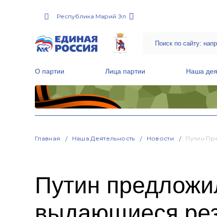
Республика Марий Эл
О партии
Лица партии
Наша дея
Местные общественные приемные Партии
Руководитель Региональной обще
Народная программа «Единой России»
Главная
Наша Деятельность
Новости
Путин Пр
Путин предложил
выдающиеся рез