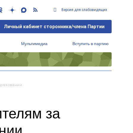
Версия для слабовидящих
Личный кабинет сторонника/члена Партии
Мультимедиа
Вступить в партию
Региональный исполнительный комитет
бразовании
ителям за
нии