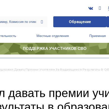
Обращение
тельность
Местные отделения
Приемная
ПОДДЕРЖКА УЧАСТНИКОВ СВО
ственной приемной Председателя Партии
Президиум регионального политического совета
едложил Давать Премии Учителям За Выдающиеся Результаты В О
 давать премии уч
ультаты в образова